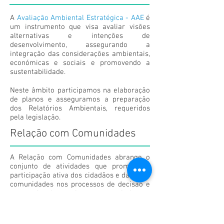
A
Avaliação Ambiental Estratégica - AAE
é
um instrumento que visa avaliar visões
alternativas e intenções de
desenvolvimento, assegurando a
integração das considerações ambientais,
económicas e sociais e promovendo a
sustentabilidade.
Neste âmbito participamos na elaboração
de planos e asseguramos a preparação
dos Relatórios Ambientais, requeridos
pela legislação.
Relação com Comunidades
A Relação com Comunidades abrange o
conjunto de atividades que promove a
participação ativa dos cidadãos e das suas
comunidades nos processos de decisão e
na gestão dos projetos e constitui uma
parte integrante e essencial dos
processos de Avaliação de Impactos, de
planeamento e de gestão.